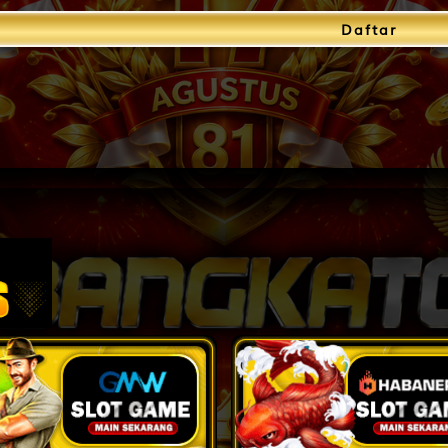
Daftar