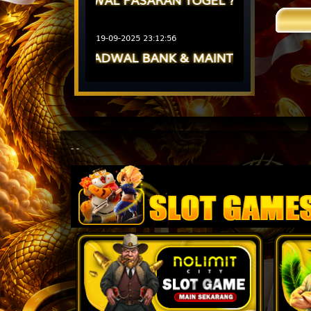
19-09-2025 23:12:56
? JADWAL BANK & MAINTENCE?
19-09-2025 23:12:21
Title 3
17-09-2025 12:09:09
-
-